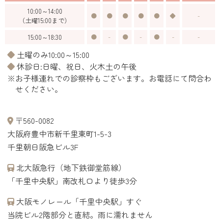
10:00～14:00
●
●
●
●
●
◆
-
（土曜15:00まで）
15:00～18:30
●
-
●
-
●
-
-
◆土曜のみ10:00～15:00
◆休診日:日曜、祝日、火木土の午後
※お子様連れでの診察枠もございます。お電話にて問合わ
せください。
〒560-0082
大阪府豊中市新千里東町1-5-3
千里朝日阪急ビル3F
北大阪急行（地下鉄御堂筋線）
「千里中央駅」南改札口より徒歩3分
大阪モノレール「千里中央駅」すぐ
当院ビル2階部分と直結。雨に濡れません