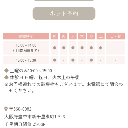
ネット予約
診療時間
月
火
水
木
金
土
日・祝
10:00～14:00
●
●
●
●
●
◆
-
（土曜15:00まで）
15:00～18:30
●
-
●
-
●
-
-
◆土曜のみ10:00～15:00
◆休診日:日曜、祝日、火木土の午後
※お子様連れでの診察枠もございます。お電話にて問合わ
せください。
〒560-0082
大阪府豊中市新千里東町1-5-3
千里朝日阪急ビル3F