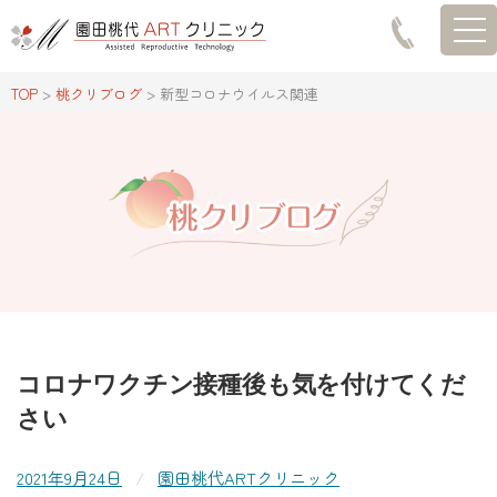
TOG
TOP
>
桃クリブログ
>
新型コロナウイルス関連
コロナワクチン接種後も気を付けてくだ
さい
2021年9月24日
/
園田桃代ARTクリニック