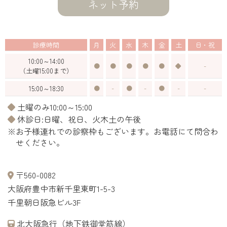
ネット予約
診療時間
月
火
水
木
金
土
日・祝
10:00～14:00
●
●
●
●
●
◆
-
（土曜15:00まで）
15:00～18:30
●
-
●
-
●
-
-
◆土曜のみ10:00～15:00
◆休診日:日曜、祝日、火木土の午後
※お子様連れでの診察枠もございます。お電話にて問合わ
せください。
〒560-0082
大阪府豊中市新千里東町1-5-3
千里朝日阪急ビル3F
北大阪急行（地下鉄御堂筋線）